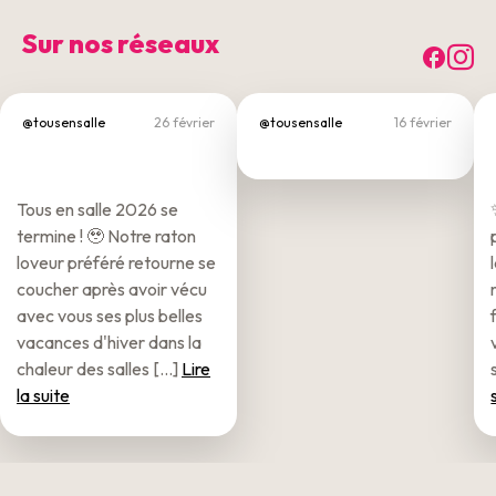
Sur nos réseaux
Fac
I
@tousensalle
26 février
@tousensalle
16 février
Tous en salle 2026 se
termine ! 🥹 Notre raton
loveur préféré retourne se
coucher après avoir vécu
avec vous ses plus belles
vacances d'hiver dans la
chaleur des salles [...]
Lire
la suite