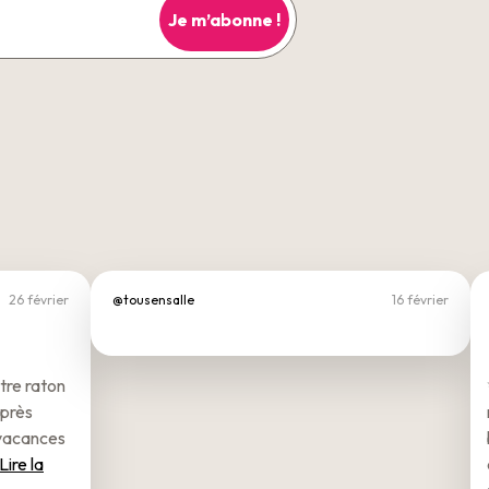
26 février
@tousensalle
16 février
tre raton
après
 vacances
Lire la