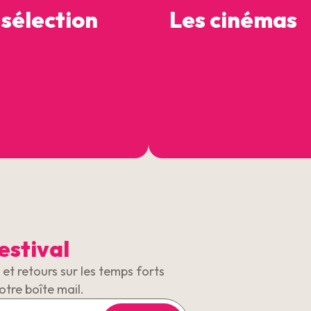
 sélection
Les cinémas
estival
et retours sur les temps forts
otre boîte mail.