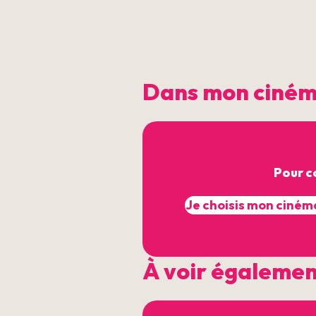
Dans mon ciné
Pour c
À voir égaleme