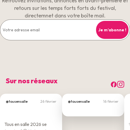
Retrouvez invitations, annonces en avant-première et
retours sur les temps forts forts du festival,
directemnet dans votre boîte mail.
Sur nos réseaux
Fac
I
@tousensalle
26 février
@tousensalle
16 février
Tous en salle 2026 se