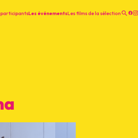
 participants
Les événements
Les films de la sélection
F
Recher
ma