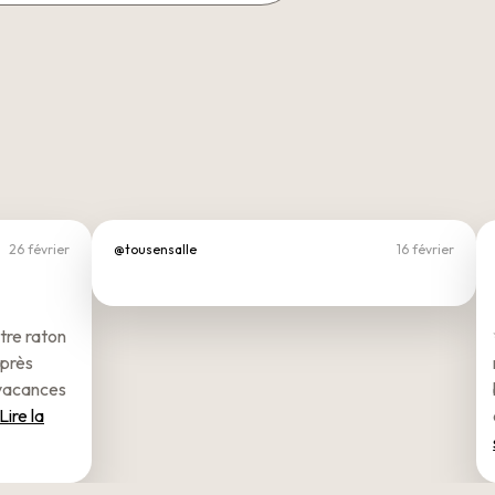
26 février
@tousensalle
16 février
tre raton
après
 vacances
Lire la