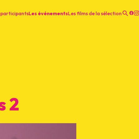
 participants
Les événements
Les films de la sélection
F
Recher
s 2