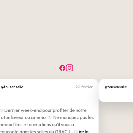
Facebook
Instagram
@tousensalle
20 février
@tousensalle
✨ Dernier week-end pour profiter de notre
raton laveur au cinéma ! ✨ Ne manquez pas les
beaux films et animations qu'il vous a
concocté dans les salles du GRAC [...]
Lire la