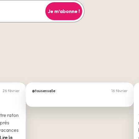
26 février
@tousensalle
16 février
tre raton
après
 vacances
Lire la