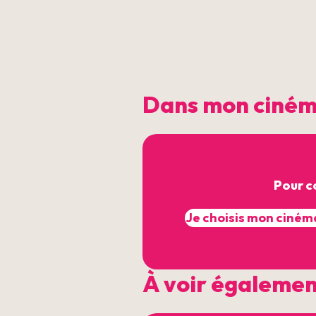
Dans mon ciné
Pour c
À voir égaleme