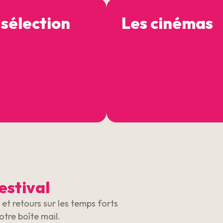
 sélection
Les cinémas
estival
et retours sur les temps forts
otre boîte mail.