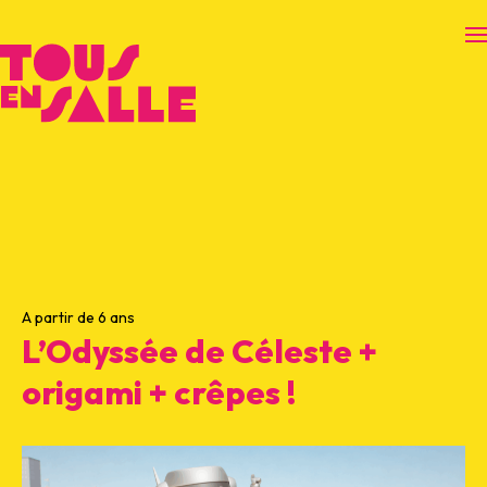
O
A partir de 6 ans
L’Odyssée de Céleste +
origami + crêpes !