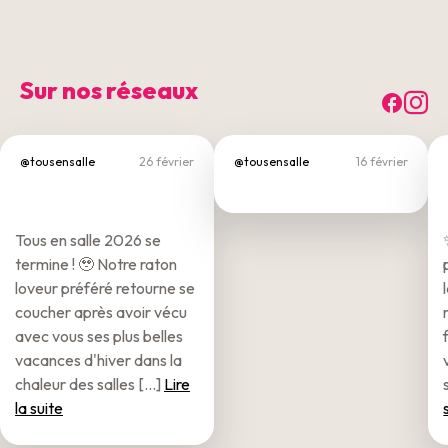
Sur nos réseaux
Fac
I
@tousensalle
26 février
@tousensalle
16 février
Tous en salle 2026 se
termine ! 🥹 Notre raton
loveur préféré retourne se
coucher après avoir vécu
avec vous ses plus belles
vacances d'hiver dans la
chaleur des salles [...]
Lire
la suite