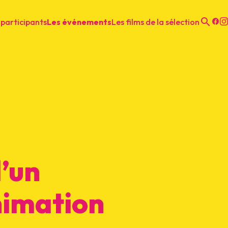
 participants
Les événements
Les films de la sélection
F
Recher
d’un
animation