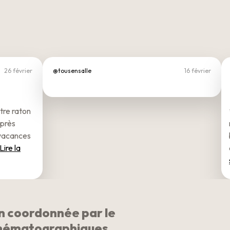
26 février
@tousensalle
16 février
tre raton
après
 vacances
Lire la
on coordonnée par le
inématographiques