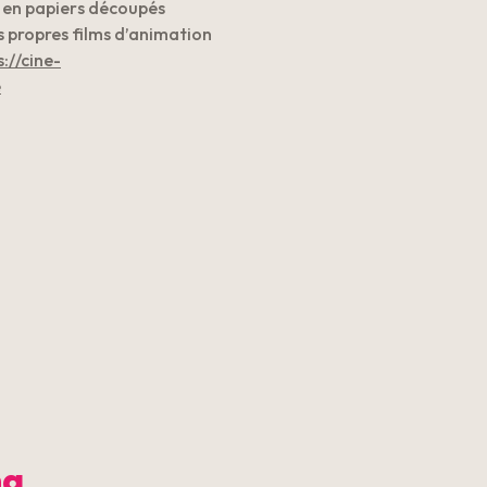
 en papiers découpés
s propres films d’animation
s://cine-
e
ma