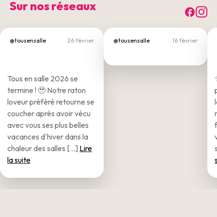
Sur nos réseaux
Fac
I
@tousensalle
26 février
@tousensalle
16 février
Tous en salle 2026 se
termine ! 🥹 Notre raton
loveur préféré retourne se
coucher après avoir vécu
avec vous ses plus belles
vacances d'hiver dans la
chaleur des salles [...]
Lire
la suite