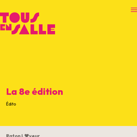
O
La 8e édition
Édito
Raton L❤veur