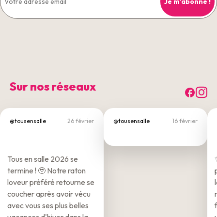
Sur nos réseaux
Fac
I
@tousensalle
26 février
@tousensalle
16 février
Tous en salle 2026 se
termine ! 🥹 Notre raton
loveur préféré retourne se
coucher après avoir vécu
avec vous ses plus belles
vacances d'hiver dans la