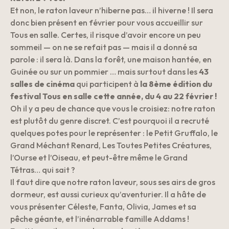
Et non, le raton laveur n’hiberne pas… il hiverne ! Il sera
donc bien présent en février pour vous accueillir sur
Tous en salle. Certes, il risque d’avoir encore un peu
sommeil — on ne se refait pas — mais il a donné sa
parole : il sera là. Dans la forêt, une maison hantée, en
Guinée ou sur un pommier … mais surtout dans les
43
salles de cinéma
qui participent à
la 8
ème
édition du
festival Tous en salle cette année, du 4 au 22 février !
Oh il y a peu de chance que vous le croisiez: notre raton
est plutôt du genre discret. C’est pourquoi il a recruté
quelques potes pour le représenter : le Petit Gruffalo, le
Grand Méchant Renard, Les Toutes Petites Créatures,
l’Ourse et l’Oiseau, et peut-être même le Grand
Tétras… qui sait ?
Il faut dire que notre raton laveur, sous ses airs de gros
dormeur, est aussi curieux qu’aventurier. Il a hâte de
vous présenter Céleste, Fanta, Olivia, James et sa
pêche géante, et l’inénarrable famille Addams !