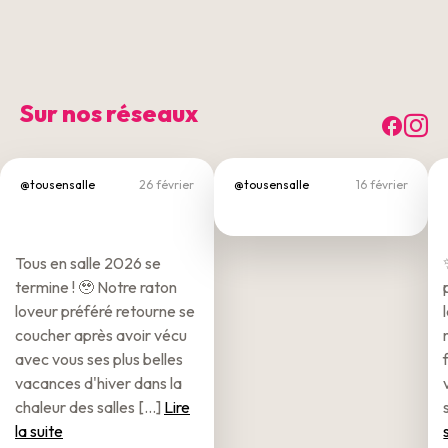
Sur nos réseaux
Fac
I
@tousensalle
26 février
@tousensalle
16 février
Tous en salle 2026 se
termine ! 🥹 Notre raton
loveur préféré retourne se
coucher après avoir vécu
avec vous ses plus belles
vacances d'hiver dans la
chaleur des salles [...]
Lire
la suite