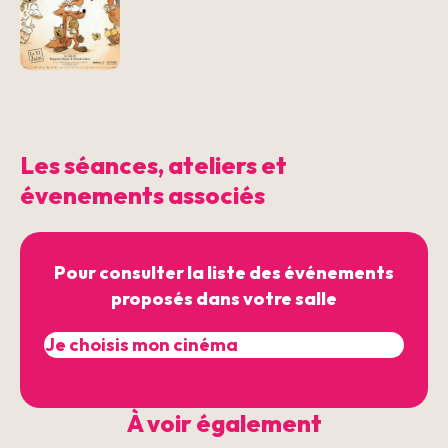
Les séances, ateliers et
évenements associés
Pour consulter la liste des événements
proposés dans votre salle
À voir également