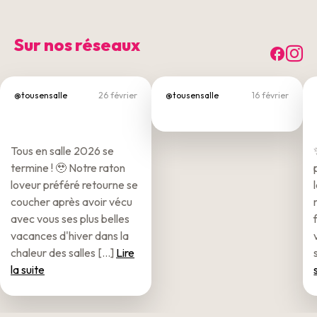
Sur nos réseaux
Fac
I
@tousensalle
26 février
@tousensalle
16 février
Tous en salle 2026 se
termine ! 🥹 Notre raton
loveur préféré retourne se
coucher après avoir vécu
avec vous ses plus belles
vacances d'hiver dans la
chaleur des salles [...]
Lire
la suite